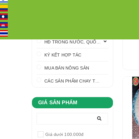
CÁC VÙNG QUY HOẠCH
TP BẢO VỆ SỨC KHỎE
HÓA MỸ PHẨM THIÊN NHIÊN
HĐ TRONG NƯỚC, QUỐC TẾ
KÝ KẾT HỢP TÁC
MUA BÁN NÔNG SẢN
CÁC SẢN PHẨM CHAY THỰC DƯỠNG VFARM
GIÁ SẢN PHẨM
Giá dưới 100.000đ