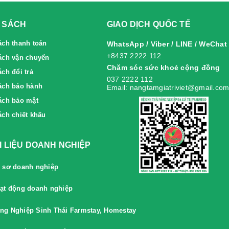
 SÁCH
GIAO DỊCH QUỐC TẾ
ách thanh toán
WhatsApp / Viber / LINE / WeChat
+8437 2222 112
ách vận chuyển
Chăm sóc sức khoẻ cộng đồng
́ch đổi trả
037 2222 112
́ch bảo hành
Email: nangtamgiatriviet@gmail.co
ách bảo mật
ách chiết khấu
ÀI LIỆU DOANH NGHIỆP
 sơ doanh nghiệp
ạt động doanh nghiệp
ng Nghiệp Sinh Thái Farmstay, Homestay