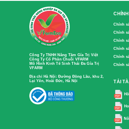
CHÍNH
Chính s
Chính s
Chính sa
Chính sa
Công Ty TNHH Nâng Tầm Gía Trị Việt
Chính s
Công Ty Cổ Phần Chuỗi VFARM
Mô Hình Kinh Tế Sinh Thái Đa Gía Trị
Chính s
VFARM
Địa chỉ Hà Nội:
Đường Đồng Lầu, khu 2,
Lại Yên, Hoài Đức, Hà Nội
TẢI T
Hồ
Ho
Nô