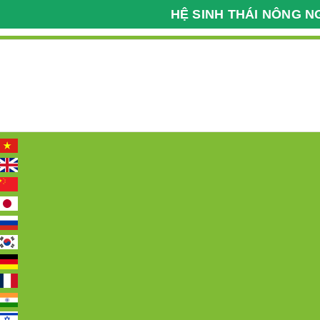
HỆ SINH THÁI NÔNG N
Kỹ Thuật Nông Nghiệp
Bệnh Viện Cây Trồng
098 2222 036
Hotline:
Trang chủ
Giới thiệu
Tin tức
Các 
Trang chủ
các loại gạo
DANH MỤC
CLIP THỰC TẾ
PHÂN BÓN HỮU CƠ
CÁC SP CHUỖI VFARM