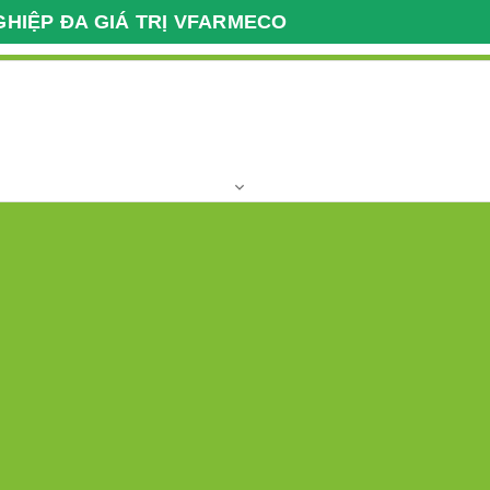
GHIỆP ĐA GIÁ TRỊ VFARMECO
Giao Dịch Nông Nghiệp
Giờ làm việc
Xuất Nhập Khẩu VFARM
T2 - T7 Giờ hành
037 2222 112
Hotline:
khu,vùng nguyên liệu
Clip
Địa chỉ
Liên kết quốc tế