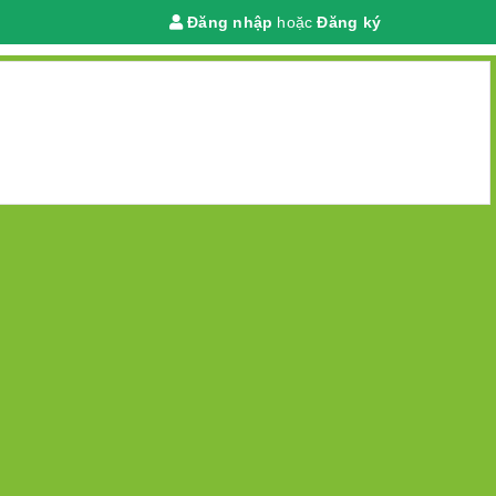
Đăng nhập
hoặc
Đăng ký
Giỏ hàng
(
0
)
 chính
Sắp xếp:
Mặc định