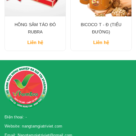
HỒNG SÂM TÁO ĐỎ
BICOCO T - Đ (TIỂU
RUBRA
ĐƯỜNG)
Liên hệ
Liên hệ
Điện thoại: -
Website: nangtamgiatriviet.com
Email: Nangtamgiatriviet@gmail.com