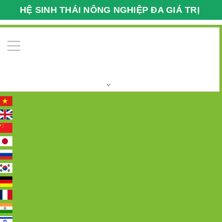
HỆ SINH THÁI NÔNG NGHIỆP ĐA GIÁ TRỊ
VFARMECO
0
Trang chủ
Các sản phẩm bảo vệ sức khỏe, TP bổ
sung
BICOCO TẢO XOẮN SPIRULINA