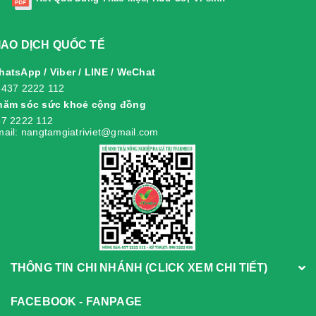
IAO DỊCH QUỐC TẾ
atsApp / Viber / LINE / WeChat
8437 2222 112
hăm sóc sức khoẻ cộng đồng
7 2222 112
ail: nangtamgiatriviet@gmail.com
THÔNG TIN CHI NHÁNH (CLICK XEM CHI TIẾT)
FACEBOOK - FANPAGE