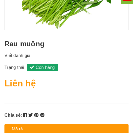
Rau muống
Viết đánh giá
Trạng thái:
Còn hàng
Liên hệ
Chia sẻ:
Mô tả