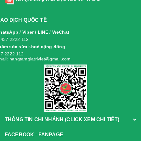
IAO DỊCH QUỐC TẾ
atsApp / Viber / LINE / WeChat
8437 2222 112
hăm sóc sức khoẻ cộng đồng
7 2222 112
ail: nangtamgiatriviet@gmail.com
THÔNG TIN CHI NHÁNH (CLICK XEM CHI TIẾT)
FACEBOOK - FANPAGE