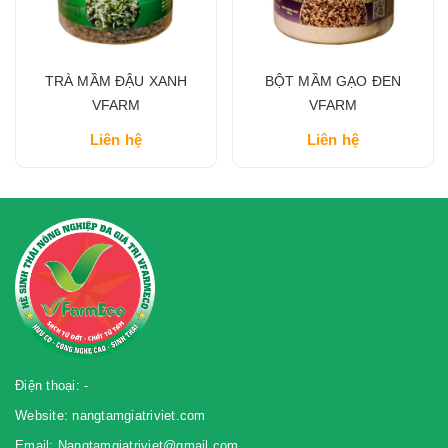
TRÀ MẦM ĐẬU XANH
BỘT MẦM GẠO ĐEN
VFARM
VFARM
Liên hệ
Liên hệ
Điện thoại: -
Website: nangtamgiatriviet.com
Email: Nangtamgiatriviet@gmail.com