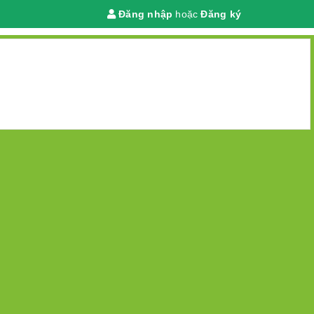
Đăng nhập
hoặc
Đăng ký
Giỏ hàng
(
0
)
 chính
rừng
DANH MỤC
TRANG CHỦ
GIỚI THIỆU
TIN TỨC