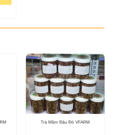
ARM
Trà Mầm Đậu Đỏ VFARM
BỘT 