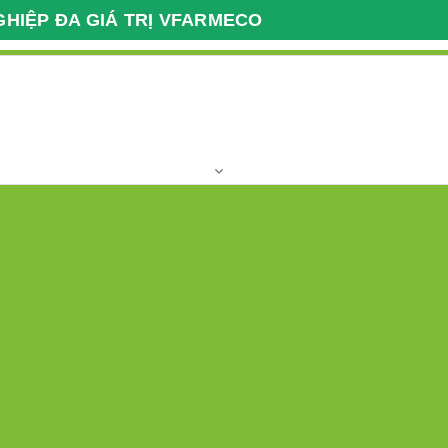
GHIỆP ĐA GIÁ TRỊ VFARMECO
Giao Dịch Nông Nghiệp
Giờ làm việc
Xuất Nhập Khẩu VFARM
T2 - T7 Giờ hành
037 2222 112
Hotline:
khu,vùng nguyên liệu
Clip
Địa chỉ
Liên kết quốc tế
HIỆP VFARM
Viên Gừng Sẻ mật Ong rừng
Viên Gừng Sẻ mật Ong 
Viết đánh giá
Trạng thái:
Còn hàng
Liên hệ