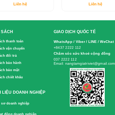
Liên hệ
Liên hệ
 SÁCH
GIAO DỊCH QUỐC TẾ
ách thanh toán
WhatsApp / Viber / LINE / WeChat
+8437 2222 112
ách vận chuyển
Chăm sóc sức khoẻ cộng đồng
́ch đổi trả
037 2222 112
́ch bảo hành
Email: nangtamgiatriviet@gmail.co
ách bảo mật
ách chiết khấu
ÀI LIỆU DOANH NGHIỆP
 sơ doanh nghiệp
ạt động doanh nghiệp