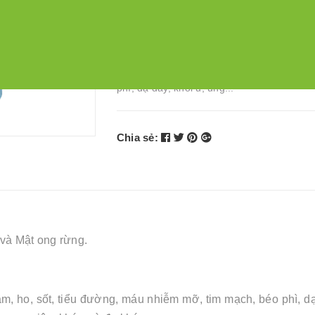
THÀNH PHẦN - Tinh chất củ Gừng sẻ tự n
nguyên chất và Mật ong rừng. CÔNG DỤN
Phòng ngừa các bệnh nhiễm trùng, cúm, c
sốt, tiểu đường, máu nhiễm mỡ, tim mạch,
phì, dạ dày, khối u, ung...
Chia sẻ:
 và Mật ong rừng.
m, ho, sốt, tiểu đường, máu nhiễm mỡ, tim mạch, béo phì, dạ