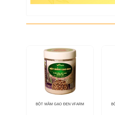
VFARM
BỘT MẦM GẠO ĐEN VFARM
B