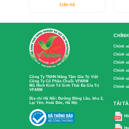
Liên hệ
CHÍNH
Chính s
Chính s
Chính sa
Chính sa
Công Ty TNHH Nâng Tầm Gía Trị Việt
Chính s
Công Ty Cổ Phần Chuỗi VFARM
Mô Hình Kinh Tế Sinh Thái Đa Gía Trị
Chính s
VFARM
Địa chỉ Hà Nội:
Đường Đồng Lầu, khu 2,
Lại Yên, Hoài Đức, Hà Nội
TẢI T
Hồ
Ho