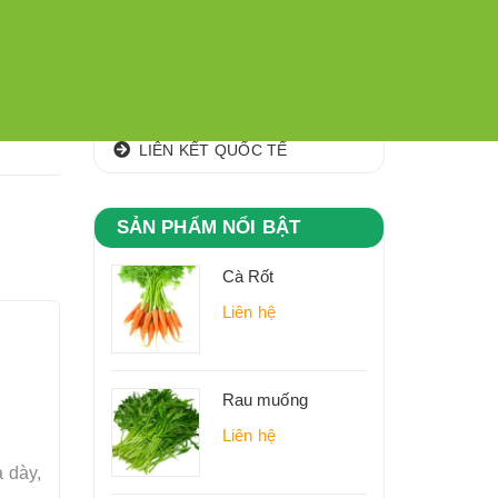
CÁC KHU,VÙNG NGUYÊN LIỆU
hiên
CLIP
G -
ảm, ho,
ĐỊA CHỈ
 béo
LIÊN KẾT QUỐC TẾ
SẢN PHẨM NỔI BẬT
Cà Rốt
Liên hệ
Rau muống
Liên hệ
 dày,