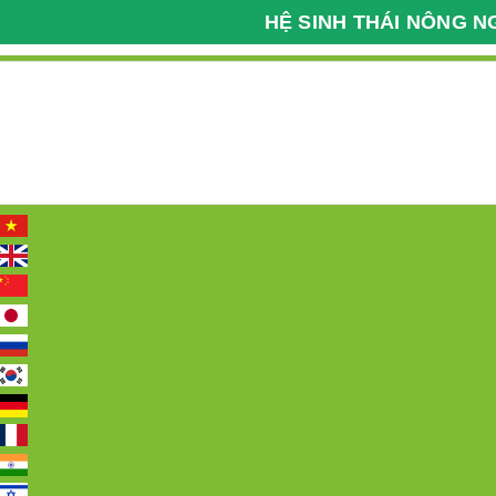
HỆ SINH THÁI NÔNG N
Kỹ Thuật Nông Nghiệp
Bệnh Viện Cây Trồng
098 2222 036
Hotline:
Trang chủ
Giới thiệu
Tin tức
Các 
Trang chủ
SP CHUỖI SIÊU THỊ NÔNG NG