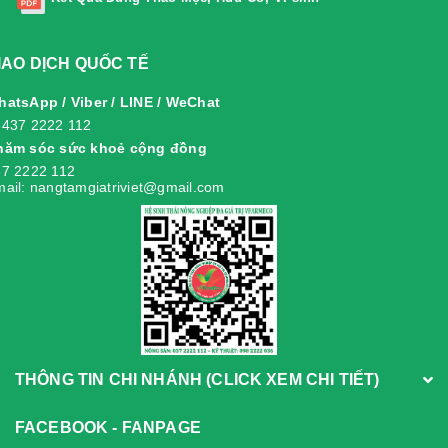
IAO DỊCH QUỐC TẾ
atsApp / Viber / LINE / WeChat
8437 2222 112
hăm sóc sức khoẻ cộng đồng
7 2222 112
ail: nangtamgiatriviet@gmail.com
THÔNG TIN CHI NHÁNH (CLICK XEM CHI TIẾT)
FACEBOOK - FANPAGE