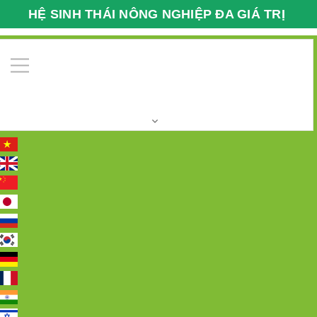
HỆ SINH THÁI NÔNG NGHIỆP ĐA GIÁ TRỊ
VFARMECO
0
Trang chủ
HOẠT ĐỘNG GIAO DỊCH XUẤT - NHẬP
KHẨU
Xuất-Nhập khẩu 38