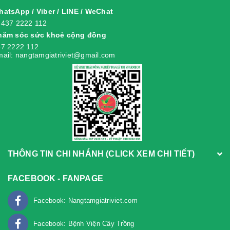
atsApp / Viber / LINE / WeChat
8437 2222 112
hăm sóc sức khoẻ cộng đồng
7 2222 112
ail: nangtamgiatriviet@gmail.com
THÔNG TIN CHI NHÁNH (CLICK XEM CHI TIẾT)
FACEBOOK - FANPAGE
Facebook: Nangtamgiatriviet.com
Facebook: Bệnh Viện Cây Trồng