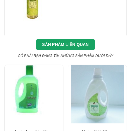
SẢN PHẨM LIÊN QUAN
CÓ PHẢI BẠN ĐANG TÌM NHỮNG SẢN PHẨM DƯỚI ĐÂY