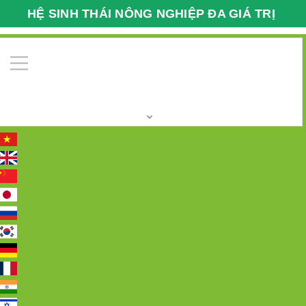
HỆ SINH THÁI NÔNG NGHIỆP ĐA GIÁ TRỊ
VFARMECO
0
Trang chủ
Các loại chất tẩy rửa
Nước rửa chén
Glory