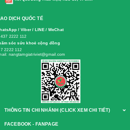
IAO DỊCH QUỐC TẾ
atsApp / Viber / LINE / WeChat
8437 2222 112
hăm sóc sức khoẻ cộng đồng
7 2222 112
ail: nangtamgiatriviet@gmail.com
THÔNG TIN CHI NHÁNH (CLICK XEM CHI TIẾT)
FACEBOOK - FANPAGE