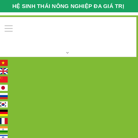
HỆ SINH THÁI NÔNG NGHIỆP ĐA GIÁ TRỊ
VFARMECO
0
Trang chủ
Trung tâm nghiên cứu và sản xuất giống
cây trồng VFarm
Trung tâm 17