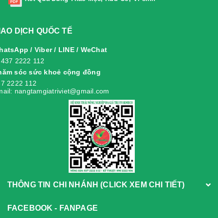
IAO DỊCH QUỐC TẾ
atsApp / Viber / LINE / WeChat
8437 2222 112
hăm sóc sức khoẻ cộng đồng
7 2222 112
ail: nangtamgiatriviet@gmail.com
THÔNG TIN CHI NHÁNH (CLICK XEM CHI TIẾT)
FACEBOOK - FANPAGE