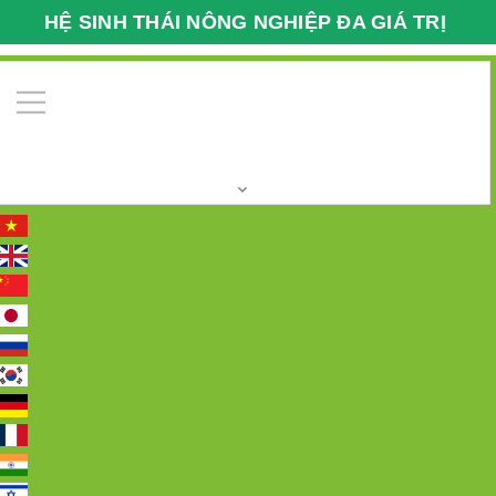
HỆ SINH THÁI NÔNG NGHIỆP ĐA GIÁ TRỊ
VFARMECO
0
Trang chủ
Trung tâm nghiên cứu và sản xuất giống
cây trồng VFarm
Trung tâm 7