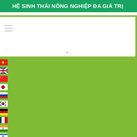
HỆ SINH THÁI NÔNG NGHIỆP ĐA GIÁ TRỊ
VFARMECO
0
Trang chủ
SP CHUỖI SIÊU THỊ NÔNG NGHIỆP
VFARM
Bưởi da xanh