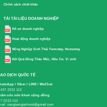
Chính sách chiết khấu
TẢI TÀI LIỆU DOANH NGHIỆP
Hồ sơ doanh nghiệp
Hoạt động doanh nghiệp
Nông Nghiệp Sinh Thái Farmstay, Homestay
Kết Quả Dùng Thảo Mộc, Hữu Cơ, Vi sinh
IAO DỊCH QUỐC TẾ
atsApp / Viber / LINE / WeChat
8437 2222 112
hăm sóc sức khoẻ cộng đồng
7 2222 112
ail: nangtamgiatriviet@gmail.com