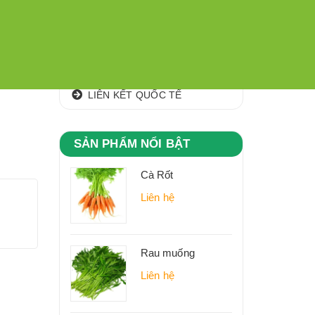
CÁC KHU,VÙNG NGUYÊN LIỆU
CLIP
ĐỊA CHỈ
LIÊN KẾT QUỐC TẾ
SẢN PHẨM NỔI BẬT
Cà Rốt
Liên hệ
Rau muống
Liên hệ