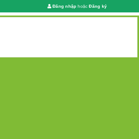
Đăng nhập
hoặc
Đăng ký
Giỏ hàng
(
0
)
 chính
DANH MỤC
TRANG CHỦ
GIỚI THIỆU
TIN TỨC