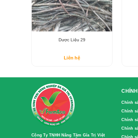
Dược Liệu 29
Liên hệ
CHÍNH
Chính s
Chính s
Chính sa
Chính sa
Công Ty TNHH Nâng Tầm Gía Trị Việt
Chính s