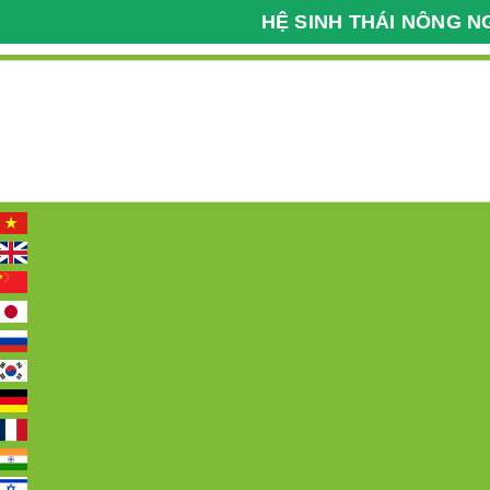
HỆ SINH THÁI NÔNG N
Kỹ Thuật Nông Nghiệp
Bệnh Viện Cây Trồng
098 2222 036
Hotline:
Trang chủ
Giới thiệu
Tin tức
Các 
Trang chủ
Dược liệu
Dược liệu 27