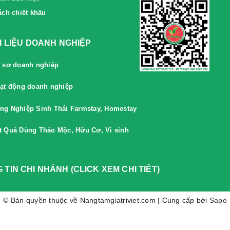
ách chiết khấu
ÀI LIỆU DOANH NGHIỆP
 sơ doanh nghiệp
ạt động doanh nghiệp
ng Nghiệp Sinh Thái Farmstay, Homestay
t Quả Dùng Thảo Mộc, Hữu Cơ, Vi sinh
 TIN CHI NHÁNH (CLICK XEM CHI TIẾT)
© Bản quyền thuộc về Nangtamgiatriviet.com | Cung cấp bởi
Sapo