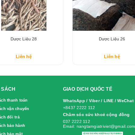
Dược Liệu 28
Dược Liệu 26
Liên hệ
Liên hệ
 SÁCH
GIAO DỊCH QUỐC TẾ
ách thanh toán
WhatsApp / Viber / LINE / WeChat
+8437 2222 112
ách vận chuyển
Chăm sóc sức khoẻ cộng đồng
́ch đổi trả
037 2222 112
́ch bảo hành
Email: nangtamgiatriviet@gmail.co
ách bảo mật