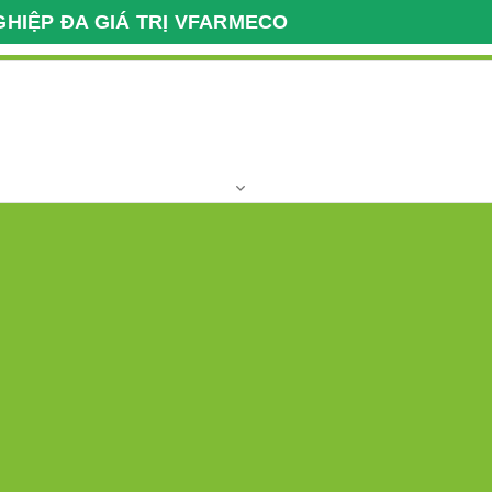
GHIỆP ĐA GIÁ TRỊ VFARMECO
Giao Dịch Nông Nghiệp
Giờ làm việc
Xuất Nhập Khẩu VFARM
T2 - T7 Giờ hành
037 2222 112
Hotline:
khu,vùng nguyên liệu
Clip
Địa chỉ
Liên kết quốc tế
Dược liệu 27
Viết đánh giá
Trạng thái:
Còn hàng
Liên hệ