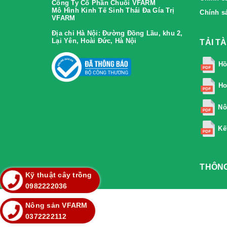
Công Ty Cổ Phần Chuỗi VFARM
Mô Hình Kinh Tế Sinh Thái Đa Gía Trị
Chính s
VFARM
Địa chỉ Hà Nội:
Đường Đồng Lầu, khu 2,
Lại Yên, Hoài Đức, Hà Nội
TẢI T
Hồ
Ho
Nô
Kế
THÔNG
Kỹ thuật cây trồng
0982222036
Nông sản VFARM
0372222112