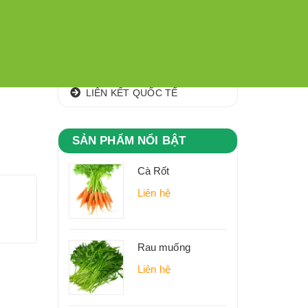
CÁC KHU,VÙNG NGUYÊN LIỆU
CLIP
ĐỊA CHỈ
LIÊN KẾT QUỐC TẾ
SẢN PHẨM NỔI BẬT
Cà Rốt
Liên hệ
Rau muống
Liên hệ