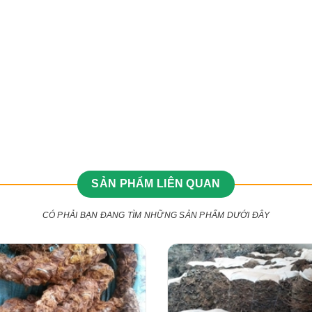
SẢN PHẨM LIÊN QUAN
CÓ PHẢI BẠN ĐANG TÌM NHỮNG SẢN PHẨM DƯỚI ĐÂY