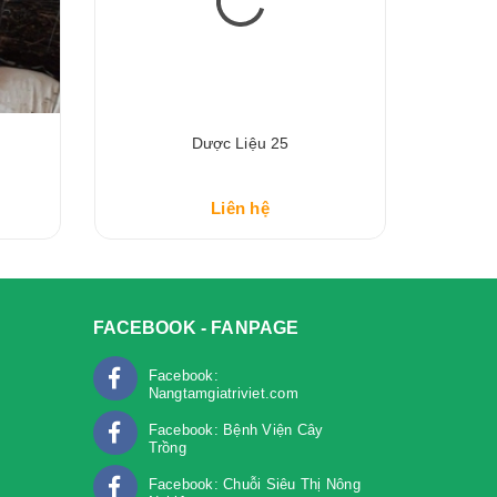
Dược Liệu 25
Liên hệ
FACEBOOK - FANPAGE
Facebook:
Nangtamgiatriviet.com
Facebook: Bệnh Viện Cây
Trồng
m
Facebook: Chuỗi Siêu Thị Nông