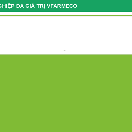
GHIỆP ĐA GIÁ TRỊ VFARMECO
Giao Dịch Nông Nghiệp
Giờ làm việc
Xuất Nhập Khẩu VFARM
T2 - T7 Giờ hành
037 2222 112
Hotline:
khu,vùng nguyên liệu
Clip
Địa chỉ
Liên kết quốc tế
Dược liệu 31
Viết đánh giá
Trạng thái:
Còn hàng
Liên hệ