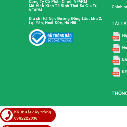
Công Ty Cổ Phần Chuỗi VFARM
Mô Hình Kinh Tế Sinh Thái Đa Gía Trị
Chính s
VFARM
Địa chỉ Hà Nội:
Đường Đồng Lầu, khu 2,
Lại Yên, Hoài Đức, Hà Nội
TẢI T
Hồ
Ho
Nô
Kế
THÔNG
Kỹ thuật cây trồng
0982222036