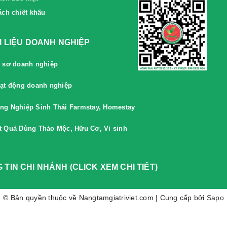
ách chiết khấu
ÀI LIỆU DOANH NGHIỆP
 sơ doanh nghiệp
ạt động doanh nghiệp
ng Nghiệp Sinh Thái Farmstay, Homestay
t Quả Dùng Thảo Mộc, Hữu Cơ, Vi sinh
 TIN CHI NHÁNH (CLICK XEM CHI TIẾT)
© Bản quyền thuộc về Nangtamgiatriviet.com | Cung cấp bởi
Sapo