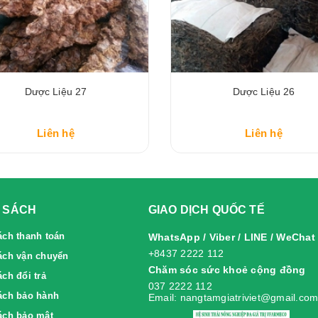
Dược Liệu 27
Dược Liệu 26
Liên hệ
Liên hệ
 SÁCH
GIAO DỊCH QUỐC TẾ
ách thanh toán
WhatsApp / Viber / LINE / WeChat
+8437 2222 112
ách vận chuyển
Chăm sóc sức khoẻ cộng đồng
́ch đổi trả
037 2222 112
́ch bảo hành
Email: nangtamgiatriviet@gmail.co
ách bảo mật