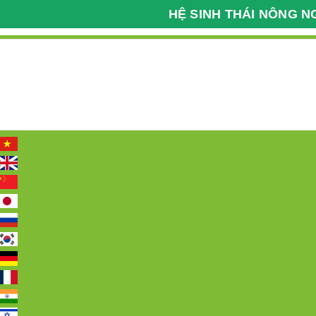
HỆ SINH THÁI NÔNG N
Kỹ Thuật Nông Nghiệp
Bệnh Viện Cây Trồng
098 2222 036
Hotline:
Trang chủ
Giới thiệu
Tin tức
Các 
Trang chủ
Dược liệu
Dược liệu 31