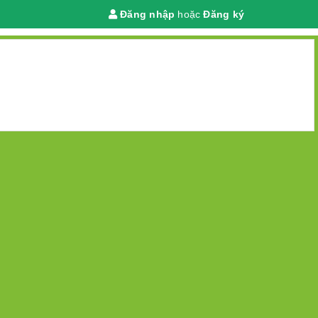
Đăng nhập
hoặc
Đăng ký
Giỏ hàng
(
0
)
 chính
DANH MỤC
TRANG CHỦ
GIỚI THIỆU
TIN TỨC