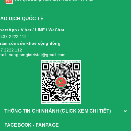
IAO DỊCH QUỐC TẾ
atsApp / Viber / LINE / WeChat
8437 2222 112
hăm sóc sức khoẻ cộng đồng
7 2222 112
ail: nangtamgiatriviet@gmail.com
THÔNG TIN CHI NHÁNH (CLICK XEM CHI TIẾT)
FACEBOOK - FANPAGE