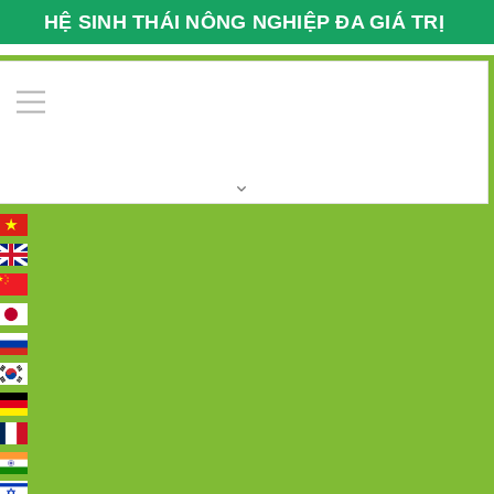
HỆ SINH THÁI NÔNG NGHIỆP ĐA GIÁ TRỊ
VFARMECO
0
Trang chủ
HOẠT ĐỘNG GIAO DỊCH XUẤT - NHẬP
KHẨU
Xuất-Nhập khẩu 08