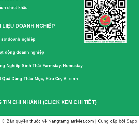
ách chiết khấu
ÀI LIỆU DOANH NGHIỆP
 sơ doanh nghiệp
ạt động doanh nghiệp
ng Nghiệp Sinh Thái Farmstay, Homestay
t Quả Dùng Thảo Mộc, Hữu Cơ, Vi sinh
 TIN CHI NHÁNH (CLICK XEM CHI TIẾT)
© Bản quyền thuộc về Nangtamgiatriviet.com | Cung cấp bởi
Sapo