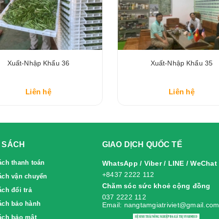
Xuất-Nhập Khẩu 36
Xuất-Nhập Khẩu 35
Liên hệ
Liên hệ
 SÁCH
GIAO DỊCH QUỐC TẾ
ách thanh toán
WhatsApp / Viber / LINE / WeChat
+8437 2222 112
ách vận chuyển
Chăm sóc sức khoẻ cộng đồng
́ch đổi trả
037 2222 112
́ch bảo hành
Email: nangtamgiatriviet@gmail.co
ách bảo mật