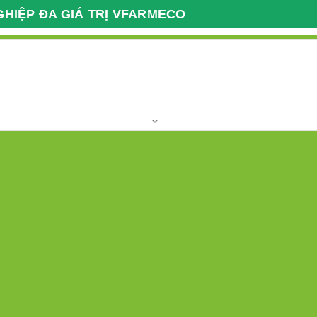
GHIỆP ĐA GIÁ TRỊ VFARMECO
Giao Dịch Nông Nghiệp
Giờ làm việc
Xuất Nhập Khẩu VFARM
T2 - T7 Giờ hành
037 2222 112
Hotline:
khu,vùng nguyên liệu
Clip
Địa chỉ
Liên kết quốc tế
- NHẬP KHẨU
Xuất-Nhập khẩu 24
Xuất-Nhập khẩu 24
Viết đánh giá
Trạng thái:
Còn hàng
Liên hệ