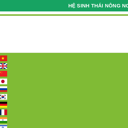
HỆ SINH THÁI NÔNG N
Kỹ Thuật Nông Nghiệp
Bệnh Viện Cây Trồng
098 2222 036
Hotline:
Trang chủ
Giới thiệu
Tin tức
Các 
Trang chủ
HOẠT ĐỘNG GIAO DỊCH XUẤT 