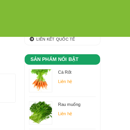
CÁC KHU,VÙNG NGUYÊN LIỆU
CLIP
ĐỊA CHỈ
LIÊN KẾT QUỐC TẾ
SẢN PHẨM NỔI BẬT
Cà Rốt
Liên hệ
Rau muống
Liên hệ