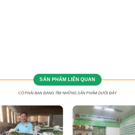
SẢN PHẨM LIÊN QUAN
CÓ PHẢI BẠN ĐANG TÌM NHỮNG SẢN PHẨM DƯỚI ĐÂY