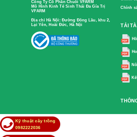
Công Ty Cổ Phần Chuỗi VFARM
Mô Hình Kinh Tế Sinh Thái Đa Gía Trị
Chính s
VFARM
Địa chỉ Hà Nội:
Đường Đồng Lầu, khu 2,
Lại Yên, Hoài Đức, Hà Nội
TẢI T
Hồ
Ho
Nô
Kế
THÔNG
Kỹ thuật cây trồng
0982222036