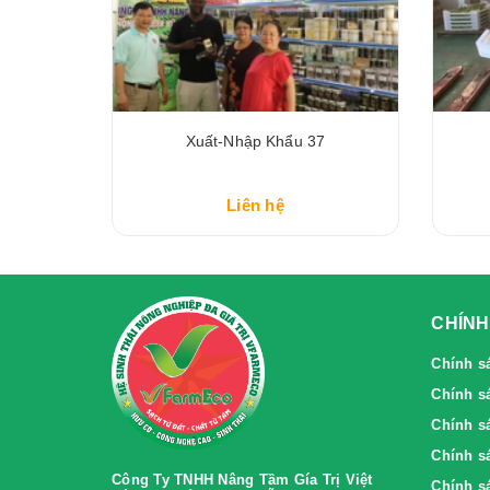
8
Xuất-Nhập Khẩu 37
Liên hệ
CHÍNH
Chính s
Chính s
Chính sa
Chính sa
Công Ty TNHH Nâng Tầm Gía Trị Việt
Chính s