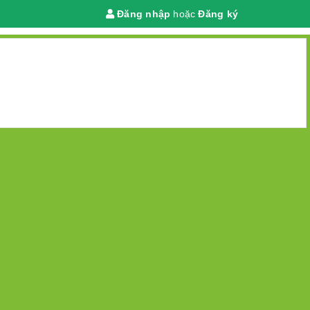
Đăng nhập
hoặc
Đăng ký
Giỏ hàng
(
0
)
 chính
DANH MỤC
TRANG CHỦ
GIỚI THIỆU
TIN TỨC