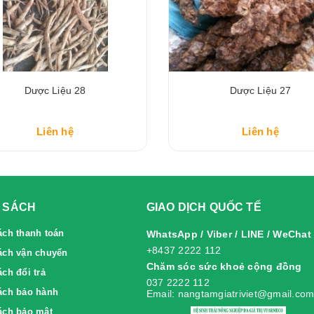
Dược Liệu 28
Dược Liệu 27
Liên hệ
Liên hệ
 SÁCH
GIAO DỊCH QUỐC TẾ
ách thanh toán
WhatsApp / Viber / LINE / WeChat
+8437 2222 112
ách vận chuyển
Chăm sóc sức khoẻ cộng đồng
́ch đổi trả
037 2222 112
́ch bảo hành
Email: nangtamgiatriviet@gmail.co
ách bảo mật