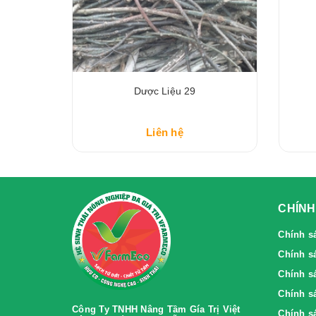
Dược Liệu 29
Liên hệ
CHÍNH
Chính s
Chính s
Chính sa
Chính sa
Công Ty TNHH Nâng Tầm Gía Trị Việt
Chính s