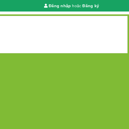
Đăng nhập
hoặc
Đăng ký
Giỏ hàng
(
0
)
 chính
DANH MỤC
TRANG CHỦ
GIỚI THIỆU
TIN TỨC