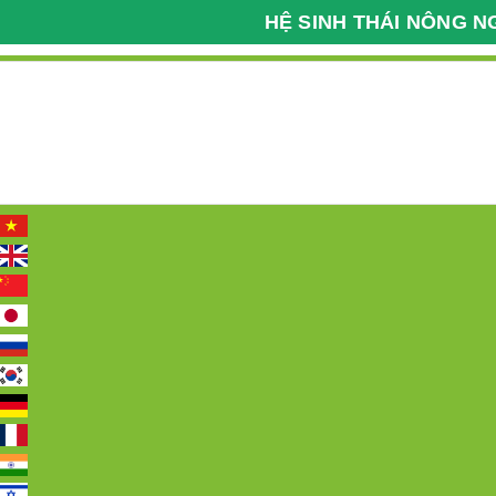
HỆ SINH THÁI NÔNG N
Kỹ Thuật Nông Nghiệp
Bệnh Viện Cây Trồng
098 2222 036
Hotline:
Trang chủ
Giới thiệu
Tin tức
Các 
Trang chủ
Dược liệu
Dược liệu 16