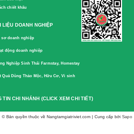
ách chiết khấu
ÀI LIỆU DOANH NGHIỆP
 sơ doanh nghiệp
ạt động doanh nghiệp
ng Nghiệp Sinh Thái Farmstay, Homestay
t Quả Dùng Thảo Mộc, Hữu Cơ, Vi sinh
 TIN CHI NHÁNH (CLICK XEM CHI TIẾT)
© Bản quyền thuộc về Nangtamgiatriviet.com | Cung cấp bởi
Sapo