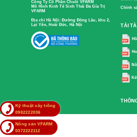
Công Ty Cổ Phần Chuỗi VFARM
Mô Hình Kinh Tế Sinh Thái Đa Gía Trị
Chính s
VFARM
Địa chỉ Hà Nội:
Đường Đồng Lầu, khu 2,
Lại Yên, Hoài Đức, Hà Nội
TẢI T
Hồ
Ho
Nô
Kế
THÔNG
Kỹ thuật cây trồng
0982222036
Nông sản VFARM
0372222112