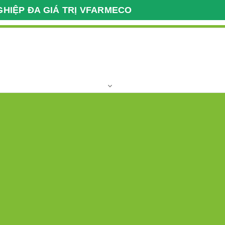
GHIỆP ĐA GIÁ TRỊ VFARMECO
Giao Dịch Nông Nghiệp
Giờ làm việc
Xuất Nhập Khẩu VFARM
T2 - T7 Giờ hành
037 2222 112
Hotline:
khu,vùng nguyên liệu
Clip
Địa chỉ
Liên kết quốc tế
Dược liệu 16
Viết đánh giá
Trạng thái:
Còn hàng
Liên hệ