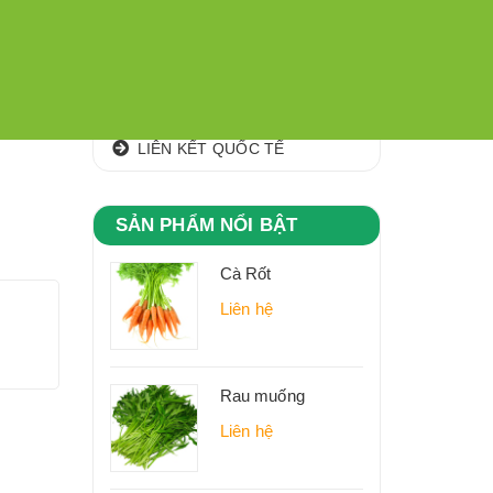
CÁC KHU,VÙNG NGUYÊN LIỆU
CLIP
ĐỊA CHỈ
LIÊN KẾT QUỐC TẾ
SẢN PHẨM NỔI BẬT
Cà Rốt
Liên hệ
Rau muống
Liên hệ