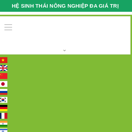
HỆ SINH THÁI NÔNG NGHIỆP ĐA GIÁ TRỊ
VFARMECO
0
Trang chủ
Mỹ phẩm thiên nhiên
WHITE SHOWER
KITS - Set tắm trắng da toàn thân 5 in 1