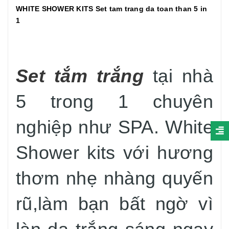
WHITE SHOWER KITS Set
tam
tr
ang
da to
an
th
an
5 in
1
Set tắm trắng
tại nhà
5 trong 1 chuyên
nghiệp như SPA. White
Shower kits với hương
thơm nhẹ nhàng quyến
rũ,làm bạn bất ngờ vì