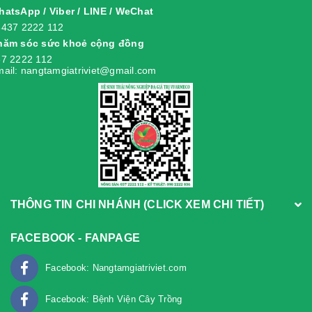
atsApp / Viber / LINE / WeChat
8437 2222 112
hăm sóc sức khoẻ cộng đồng
7 2222 112
ail: nangtamgiatriviet@gmail.com
THÔNG TIN CHI NHÁNH (CLICK XEM CHI TIẾT)
FACEBOOK - FANPAGE
Facebook: Nangtamgiatriviet.com
Facebook: Bệnh Viện Cây Trồng