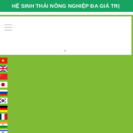
HỆ SINH THÁI NÔNG NGHIỆP ĐA GIÁ TRỊ
VFARMECO
0
Trang chủ
Tin tức
Nâng tầm giá trị Việt chuẩn bị cho
công tác trừ cỏ khu quy hoạch Măng Tây Phú Xuyên, Hà
Nội.
Nâng tầm giá trị Việt chuẩn bị cho
công tác trừ cỏ khu quy hoạch
Măng Tây Phú Xuyên, Hà Nội.
20/05/2017