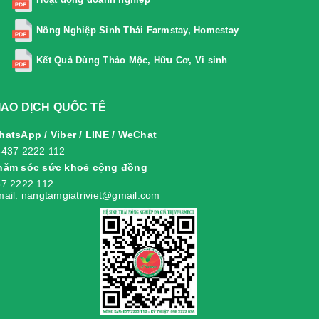
Nông Nghiệp Sinh Thái Farmstay, Homestay
Kết Quả Dùng Thảo Mộc, Hữu Cơ, Vi sinh
IAO DỊCH QUỐC TẾ
atsApp / Viber / LINE / WeChat
8437 2222 112
hăm sóc sức khoẻ cộng đồng
7 2222 112
ail: nangtamgiatriviet@gmail.com