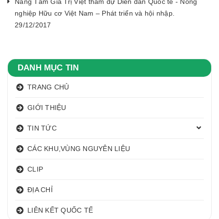
Nâng Tầm Giá Trị Việt tham dự Diễn đàn Quốc tế - Nông
nghiệp Hữu cơ Việt Nam – Phát triển và hội nhập.
29/12/2017
DANH MỤC TIN
TRANG CHỦ
GIỚI THIỆU
TIN TỨC
CÁC KHU,VÙNG NGUYÊN LIỆU
CLIP
ĐỊA CHỈ
LIÊN KẾT QUỐC TẾ