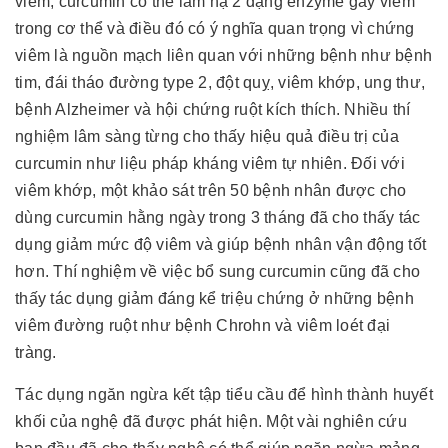
viêm, curcumin có thể làm hạ 2 dạng enzyme gây viêm
trong cơ thể và điều đó có ý nghĩa quan trọng vì chứng
viêm là nguồn mạch liên quan với những bệnh như bệnh
tim, đái tháo đường type 2, đột quỵ, viêm khớp, ung thư,
bệnh Alzheimer và hội chứng ruột kích thích. Nhiều thí
nghiệm lâm sàng từng cho thấy hiệu quả điều trị của
curcumin như liệu pháp kháng viêm tự nhiên. Đối với
viêm khớp, một khảo sát trên 50 bệnh nhân được cho
dùng curcumin hằng ngày trong 3 tháng đã cho thấy tác
dụng giảm mức độ viêm và giúp bệnh nhân vận động tốt
hơn. Thí nghiệm về việc bổ sung curcumin cũng đã cho
thấy tác dụng giảm đáng kể triệu chứng ở những bệnh
viêm đường ruột như bệnh Chrohn và viêm loét đại
tràng.
Tác dụng ngăn ngừa kết tập tiểu cầu để hình thành huyết
khối của nghệ đã được phát hiện. Một vài nghiên cứu