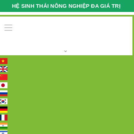
HỆ SINH THÁI NÔNG NGHIỆP ĐA GIÁ TRỊ
VFARMECO
0
Trang chủ
Tin tức
Những lợi ích của nghệ với sức
khỏe
Những lợi ích của nghệ với sức
khỏe
21/02/2017