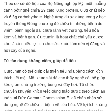
Theo cơ sở dữ liệu của Bộ Nông nghiệp Mỹ, một muỗng
canh bột nghệ chứa 29 calo, 0,9g protein, 0,3g chất béo
và 6,3g carbohydrate. Nghệ từng được dùng trong y học
truyền thống Đông phương để chữa trị những bệnh do
viêm, bệnh ngoài da, chữa lành vết thương, tiêu hóa
kém và bệnh gan. Curcumin là hoạt chất chủ yếu được
cho là có nhiều lợi ích cho sức khỏe làm nên vị đắng và
hơi cay của nghệ.
Từ tác dụng kháng viêm, giúp dễ tiêu
Curcumin có thể giúp cải thiện tiêu hóa bằng cách kích
thích tiết mật. Một khảo sát đã cho thấy nghệ có thể giúp
kéo giảm chứng trướng bụng và đầy hơi. Tổ chức
chuyên khuyến khích việc dùng thảo dược theo cách an
toàn tại Đức German Commission E. đã chấp nhận sử
dụng nghệ để chữa trị bệnh về tiêu hóa. Về lợi ích kháng