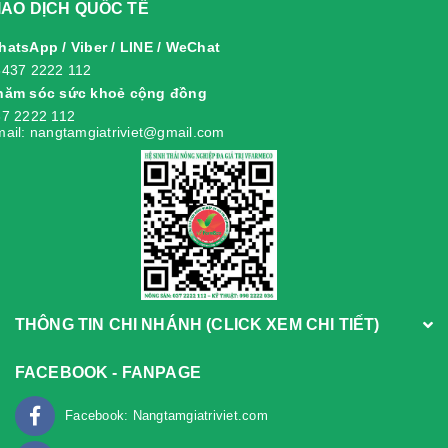
IAO DỊCH QUỐC TẾ
atsApp / Viber / LINE / WeChat
8437 2222 112
hăm sóc sức khoẻ cộng đồng
7 2222 112
ail: nangtamgiatriviet@gmail.com
THÔNG TIN CHI NHÁNH (CLICK XEM CHI TIẾT)
FACEBOOK - FANPAGE
Facebook: Nangtamgiatriviet.com