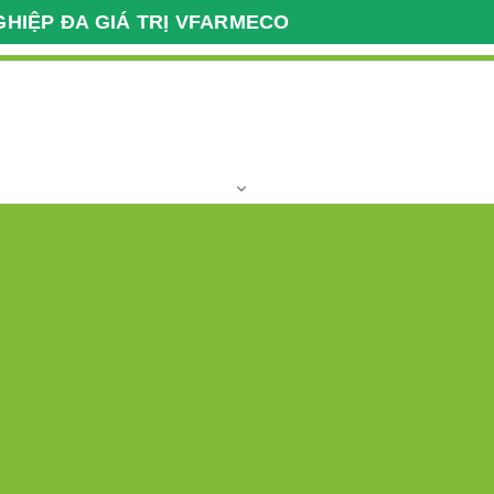
GHIỆP ĐA GIÁ TRỊ VFARMECO
Giao Dịch Nông Nghiệp
Giờ làm việc
Xuất Nhập Khẩu VFARM
T2 - T7 Giờ hành
037 2222 112
Hotline:
khu,vùng nguyên liệu
Clip
Địa chỉ
Liên kết quốc tế
 tức
( Có tất cả 37 bài viết )
Công thức nấu 30 món ngon t
28/04/2017
Nhiều chị em chắc có tâm trạng
hôm nay ăn món gì nhỉ. Và khi 