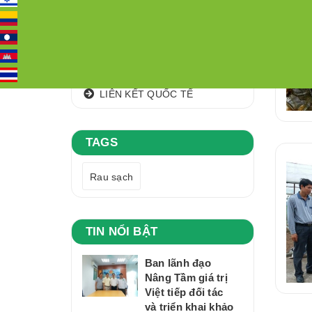
CÁC KHU,VÙNG NGUYÊN LIỆU
CLIP
ĐỊA CHỈ
LIÊN KẾT QUỐC TẾ
TAGS
Rau sạch
TIN NỔI BẬT
Ban lãnh đạo
Nâng Tầm giá trị
Việt tiếp đối tác
và triển khai khảo