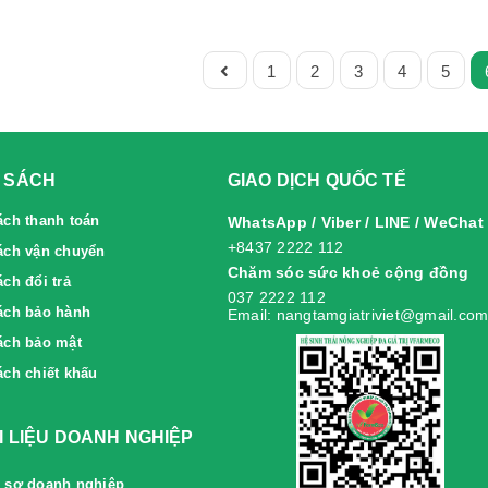
1
2
3
4
5
 SÁCH
GIAO DỊCH QUỐC TẾ
ách thanh toán
WhatsApp / Viber / LINE / WeChat
+8437 2222 112
ách vận chuyển
Chăm sóc sức khoẻ cộng đồng
́ch đổi trả
037 2222 112
́ch bảo hành
Email: nangtamgiatriviet@gmail.co
ách bảo mật
ách chiết khấu
ÀI LIỆU DOANH NGHIỆP
 sơ doanh nghiệp