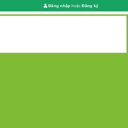
Đăng nhập
hoặc
Đăng ký
Giỏ hàng
(
0
)
 chính
ừ thịt heo – ăn vào là mê
 như mình. Cứ mỗi khi đến bữa là lại tự hỏi
hỏi các thành viên trong gia đình, chúng ta nhận