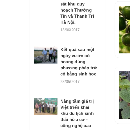
sát khu quy
hoạch Thường
Tín và Thanh Trì
Hà Nội.
13/06/2017
Kết quả sau một
ngày vườn cỏ
hoang dùng
phương pháp trừ
cỏ bằng sinh học
28/05/2017
Nâng tầm giá trị
Việt triển khai
khu du lịch sinh
thái hữu cơ -
công nghệ cao