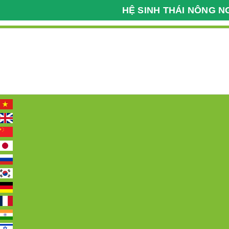
HỆ SINH THÁI NÔNG N
Kỹ Thuật Nông Nghiệp
Bệnh Viện Cây Trồng
098 2222 036
Hotline:
Trang chủ
Giới thiệu
Tin tức
Các 
Trang chủ
Tin tức
Tin
DANH MỤC TIN
TRANG CHỦ
GIỚI THIỆU
TIN TỨC